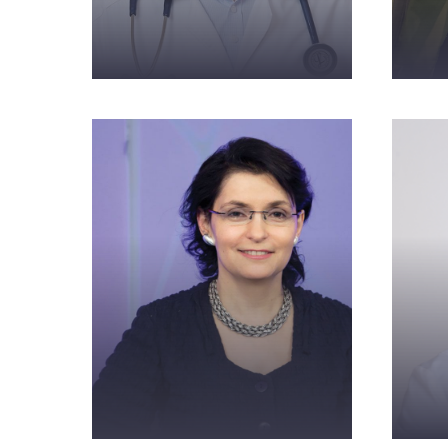
Авдеев С.Н.
А