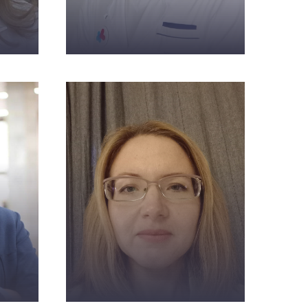
Айрапетян М.
И.