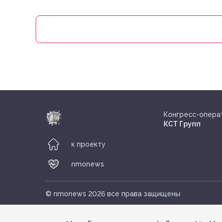
Амелина Е.Л.
А
Конгресс-опера
КСТ Групп
к проекту
nmonews
© nmonews 2026 все права защищены