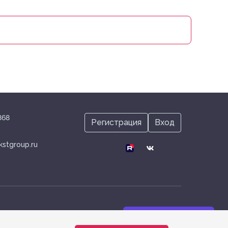
Афанасьева М.
В.
868
Регистрация
Вход
kstgroup.ru
Нужна помощь?