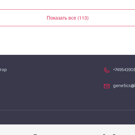
наев Э. Х.
Антонов В.Н.
Показать все (113)
тор
+74954190
genetics@