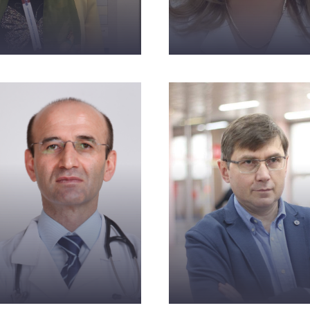
ветисян Л. Р.
Азизова Н. Г.