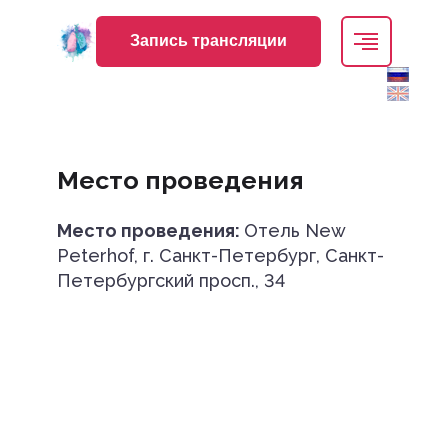
Архив
Запись трансляции
Запись трансляции
nmonews
Место проведения
+74954190868
Место проведения:
Отель New
genetics@kstgroup.ru
Peterhof, г. Санкт-Петербург, Санкт-
Петербургский просп., 34
Регистрация
Вход