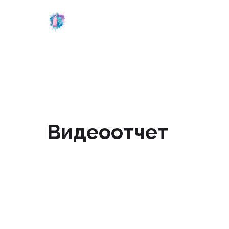
Конкурс молодых ученых
Лучший постерный доклад
Контакты
Видеоотчет
En
Отчеты
Фотоотчет