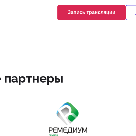
Запись трансляции
Запись трансляции
 партнеры
+74954190868