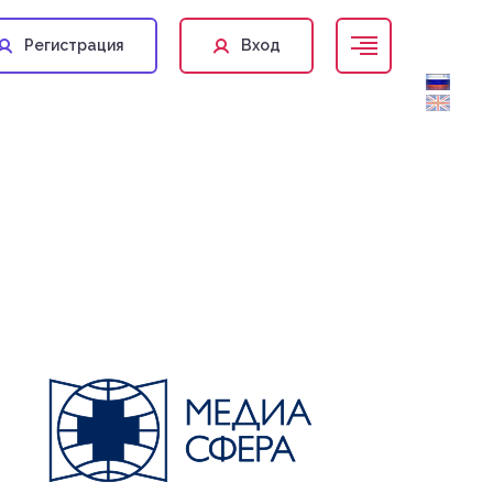
Регистрация
Вход
genetics@kstgroup.ru